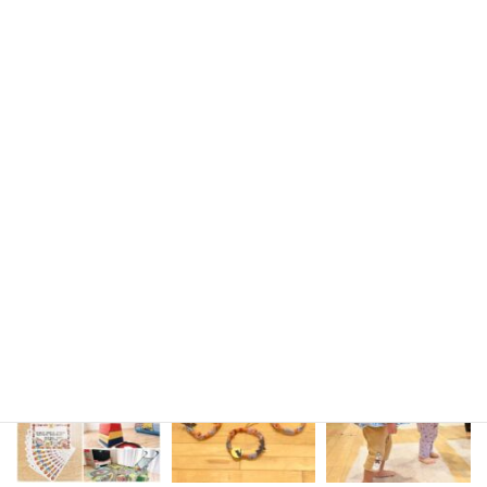
instagram
sakura_mirai_436