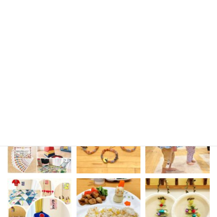
sakura_mirai_436