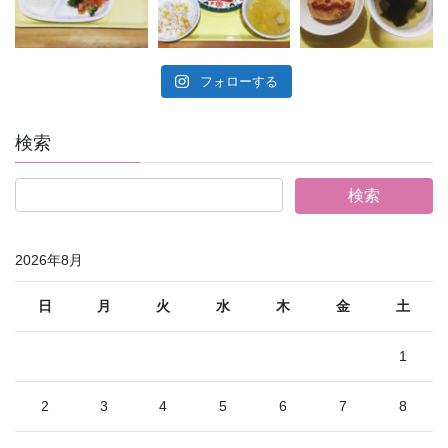
フォローする
検索
2026年8月
日
月
火
水
木
金
土
1
2
3
4
5
6
7
8