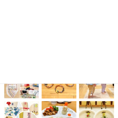
sakura_mirai_436