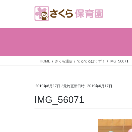
コ
ナ
ン
ビ
テ
ゲ
ン
ー
ツ
シ
へ
ョ
ス
ン
キ
に
ッ
移
HOME
さくら通信
てるてるぼうず！
IMG_56071
プ
動
2019年6月17日
/ 最終更新日時 :
2019年6月17日
IMG_56071