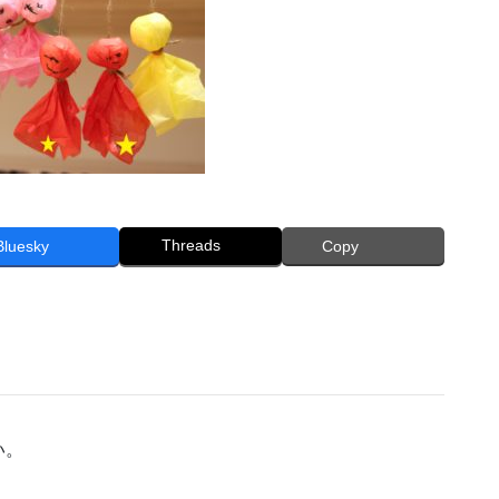
Threads
Bluesky
Copy
い。