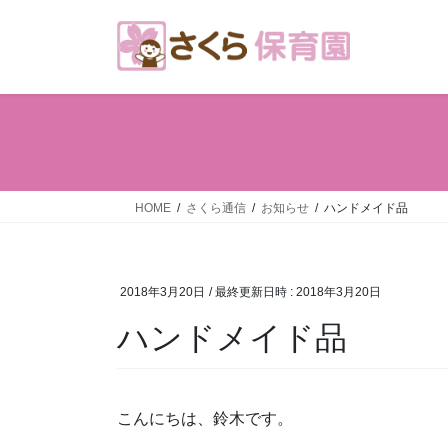
コ
ナ
ン
ビ
テ
ゲ
ン
ー
ツ
シ
へ
ョ
ス
ン
キ
に
ッ
移
HOME
さくら通信
お知らせ
ハンドメイド品
プ
動
2018年3月20日
/ 最終更新日時 :
2018年3月20日
ハンドメイド品
こんにちは、鈴木です。