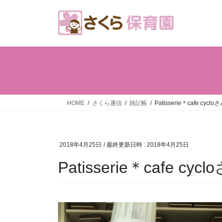
コ
ナ
ン
ビ
テ
ゲ
ン
ー
ツ
シ
へ
ョ
ス
ン
キ
に
ッ
移
HOME
さくら通信
雑記帳
Patisserie＊cafe cyclo
プ
動
2018年4月25日
/ 最終更新日時 :
2018年4月25日
Patisserie＊cafe cyc