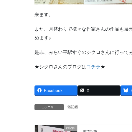
来ます。
また、月替わりで様々な作家さんの作品も展
めます♪
是非、みらい平駅すぐのシクロさんに行って
★シクロさんのブログは
コチラ
★
Facebook
X
雑記帳
カテゴリー
雑記帳
前の記事