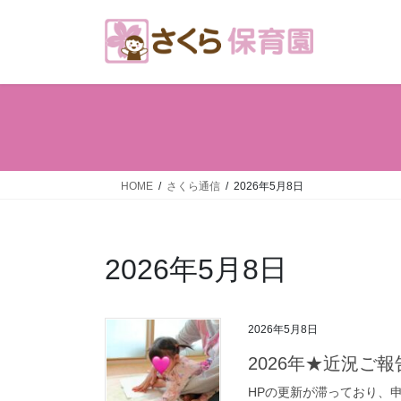
コ
ナ
ン
ビ
テ
ゲ
ン
ー
ツ
シ
へ
ョ
ス
ン
キ
に
ッ
移
HOME
さくら通信
2026年5月8日
プ
動
2026年5月8日
2026年5月8日
2026年★近況ご報
HPの更新が滞っており、