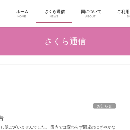
ホーム
さくら通信
園について
ご利
HOME
NEWS
ABOUT
S
さくら通信
お知らせ
告
申し訳ございませんでした。 園内では変わらず園児のにぎやかな