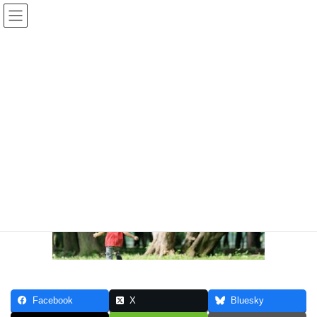
コ
ナ
ン
ビ
テ
ゲ
ン
ー
メディア
ツ
シ
へ
ョ
ス
ン
HOME
メディア
4
キ
に
ッ
移
プ
動
2017年6月14日
/ 最終更新日時 :
2017年6月14日
4
Facebook
X
Bluesky