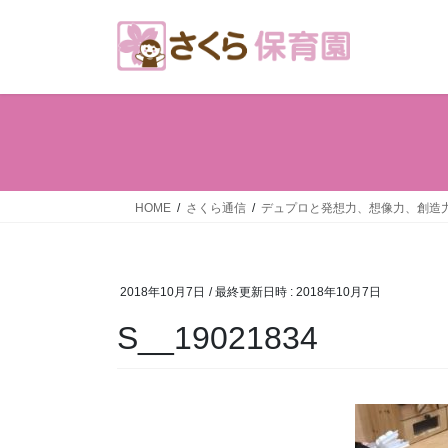
コ
ナ
ン
ビ
テ
ゲ
ン
ー
ツ
シ
へ
ョ
ス
ン
キ
に
ッ
移
HOME
さくら通信
デュプロと発想力、想像力、創造
プ
動
2018年10月7日
/ 最終更新日時 :
2018年10月7日
S__19021834