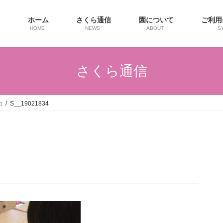
ホーム
さくら通信
園について
ご利
HOME
NEWS
ABOUT
S
さくら通信
力
S__19021834