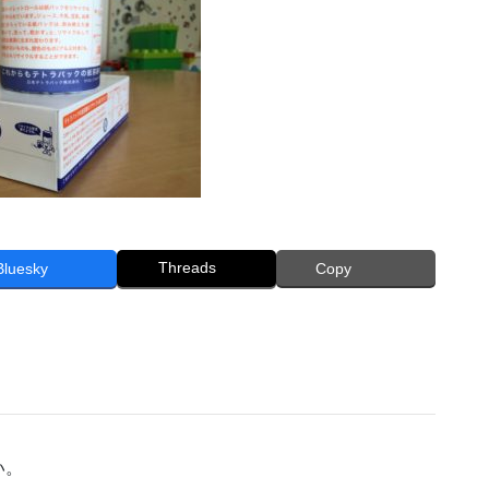
Threads
Bluesky
Copy
い。