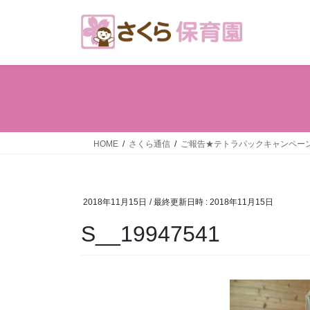
コ
ナ
ン
ビ
テ
ゲ
ン
ー
ツ
シ
へ
ョ
ス
ン
キ
に
ッ
移
HOME
さくら通信
ご報告★テトラパックキャンペー
プ
動
2018年11月15日
/ 最終更新日時 :
2018年11月15日
S__19947541