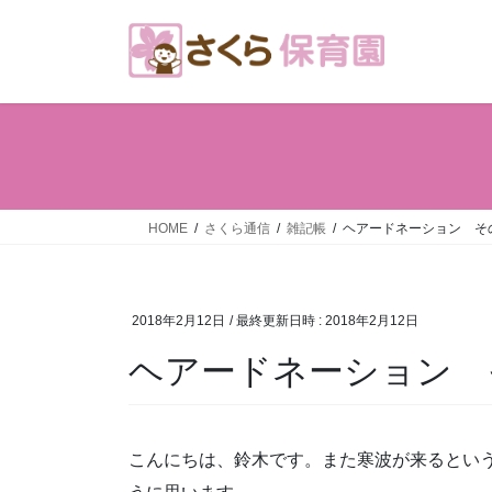
コ
ナ
ン
ビ
テ
ゲ
ン
ー
ツ
シ
へ
ョ
ス
ン
キ
に
ッ
移
HOME
さくら通信
雑記帳
ヘアードネーション そ
プ
動
2018年2月12日
/ 最終更新日時 :
2018年2月12日
ヘアードネーション 
こんにちは、鈴木です。また寒波が来るとい