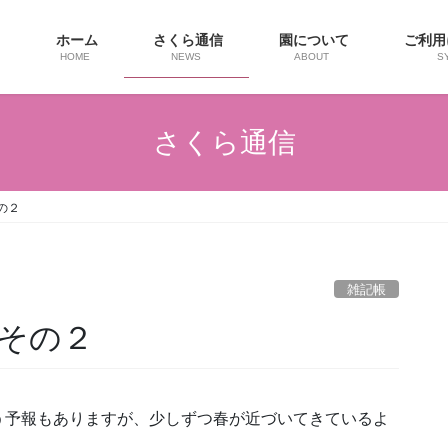
ホーム
さくら通信
園について
ご利
HOME
NEWS
ABOUT
S
さくら通信
の２
雑記帳
その２
う予報もありますが、少しずつ春が近づいてきているよ