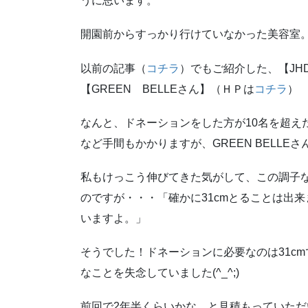
うに思います。
開園前からすっかり行けていなかった美容室
以前の記事（
コチラ
）でもご紹介した、【JH
【GREEN BELLEさん】（ＨＰは
コチラ
）
なんと、ドネーションをした方が10名を超え
など手間もかかりますが、GREEN BELL
私もけっこう伸びてきた気がして、この調子な
のですが・・・「確かに31cmとることは出
いますよ。」
そうでした！ドネーションに必要なのは31c
なことを失念していました(^_^;)
前回で2年半くらいかな、と見積もっていただ