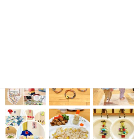
sakura_mirai_436